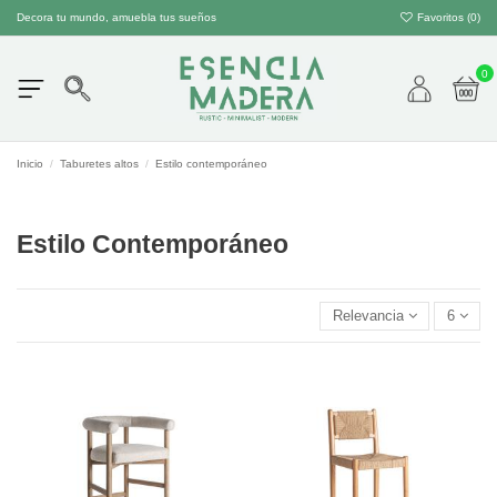
Decora tu mundo, amuebla tus sueños
Favoritos (
0
)
0
Inicio
Taburetes altos
Estilo contemporáneo
Estilo Contemporáneo
Relevancia
6