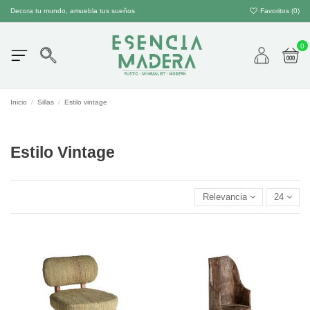
Decora tu mundo, amuebla tus sueños
Favoritos (
0
)
0
Inicio
Sillas
Estilo vintage
Estilo Vintage
Relevancia
24