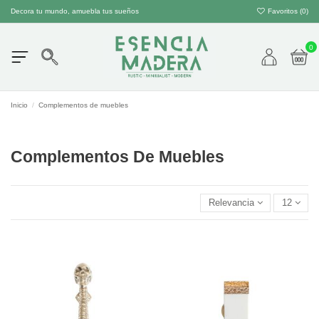
Decora tu mundo, amuebla tus sueños
Favoritos (
0
)
0
Inicio
Complementos de muebles
Complementos De Muebles
Relevancia
12