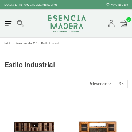
Decora tu mundo, amuebla tus sueños
Favoritos (
0
)
0
Inicio
Muebles de TV
Estilo industrial
Estilo Industrial
Relevancia
3