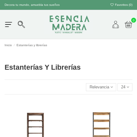
Decora tu mundo, amuebla tus sueños
Favoritos (
0
)
0
Inicio
Estanterías y librerías
Estanterías Y Librerías
Relevancia
24