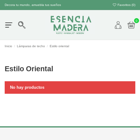
Decora tu mundo, amuebla tus sueños
Favoritos (
0
)
0
Inicio
Lámparas de techo
Estilo oriental
Estilo Oriental
No hay productos