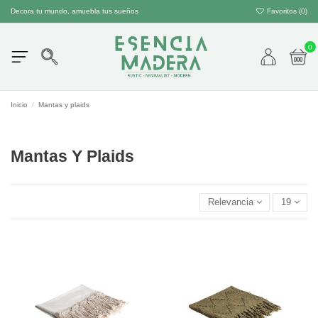
Decora tu mundo, amuebla tus sueños
Favoritos (
0
)
0
Inicio
Mantas y plaids
Mantas Y Plaids
Relevancia
19