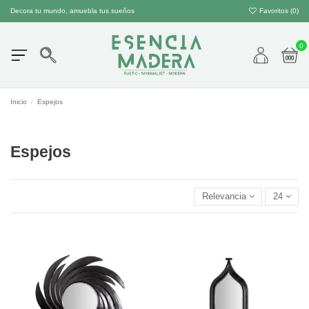
Decora tu mundo, amuebla tus sueños
Favoritos (
0
)
0
Inicio
Espejos
Espejos
Relevancia
24