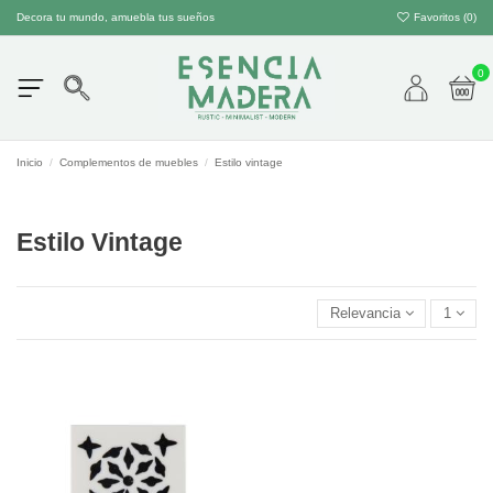
Decora tu mundo, amuebla tus sueños
Favoritos (
0
)
0
Inicio
Complementos de muebles
Estilo vintage
Estilo Vintage
Relevancia
1