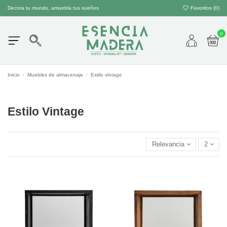
Decora tu mundo, amuebla tus sueños
Favoritos (
0
)
0
Inicio
Muebles de almacenaje
Estilo vintage
Estilo Vintage
Relevancia
2