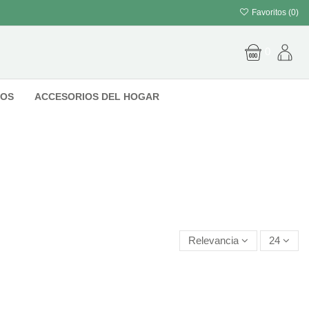
Favoritos (
0
)
0
IOS
ACCESORIOS DEL HOGAR
Relevancia
24