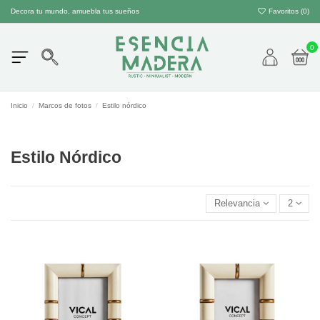
Decora tu mundo, amuebla tus sueños
Favoritos (
0
)
0
Inicio
Marcos de fotos
Estilo nórdico
Estilo Nórdico
Relevancia
2