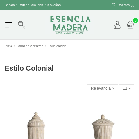
Decora tu mundo, amuebla tus sueños
Favoritos (
0
)
0
Inicio
Jarrones y centros
Estilo colonial
Estilo Colonial
Relevancia
11