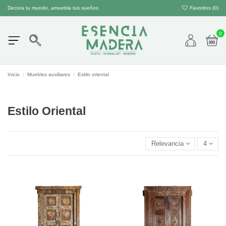
Decora tu mundo, amuebla tus sueños
Favoritos (
0
)
0
Inicio
Muebles auxiliares
Estilo oriental
Estilo Oriental
Relevancia
4