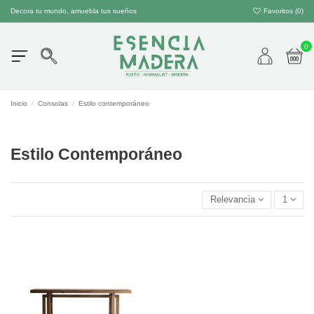
Decora tu mundo, amuebla tus sueños
Favoritos (
0
)
0
Inicio
Consolas
Estilo contemporáneo
Estilo Contemporáneo
Relevancia
1