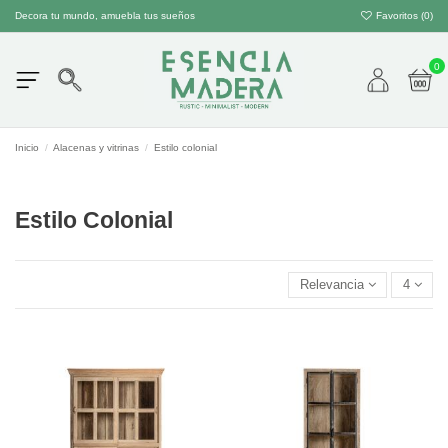
Decora tu mundo, amuebla tus sueños
Favoritos (
0
)
0
Inicio
Alacenas y vitrinas
Estilo colonial
Estilo Colonial
Relevancia
4