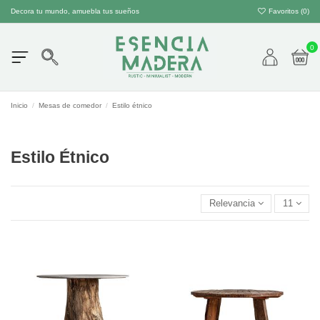
Decora tu mundo, amuebla tus sueños
Favoritos (
0
)
0
Inicio
Mesas de comedor
Estilo étnico
Estilo Étnico
Relevancia
11