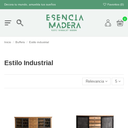
Decora tu mundo, amuebla tus sueños
Favoritos (
0
)
0
Inicio
Buffets
Estilo industrial
Estilo Industrial
Relevancia
5