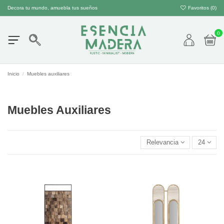
Decora tu mundo, amuebla tus sueños
Favoritos (
0
)
0
Inicio
Muebles auxiliares
Muebles Auxiliares
Relevancia
24