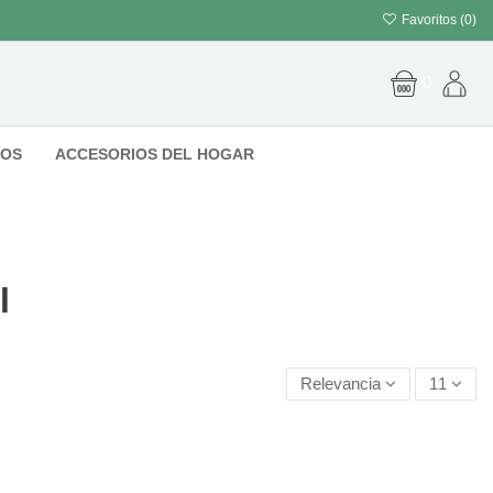
Favoritos (
0
)
0
IOS
ACCESORIOS DEL HOGAR
l
Relevancia
11