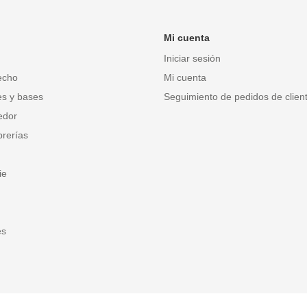
Mi cuenta
Iniciar sesión
echo
Mi cuenta
es y bases
Seguimiento de pedidos de client
edor
brerías
ie
es