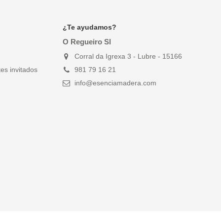
¿Te ayudamos?
O Regueiro Sl
Corral da Igrexa 3 - Lubre - 15166
es invitados
981 79 16 21
info@esenciamadera.com