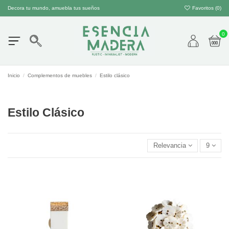
Decora tu mundo, amuebla tus sueños
Favoritos (
0
)
0
Inicio
Complementos de muebles
Estilo clásico
Estilo Clásico
Relevancia
9