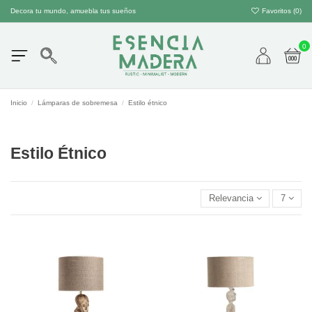
Decora tu mundo, amuebla tus sueños
Favoritos (
0
)
0
Inicio
Lámparas de sobremesa
Estilo étnico
Estilo Étnico
Relevancia
7