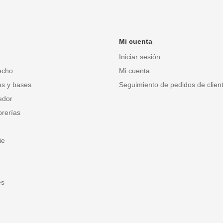
Mi cuenta
Iniciar sesión
echo
Mi cuenta
es y bases
Seguimiento de pedidos de client
edor
brerías
ie
es