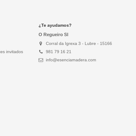
¿Te ayudamos?
O Regueiro Sl
Corral da Igrexa 3 - Lubre - 15166
es invitados
981 79 16 21
info@esenciamadera.com