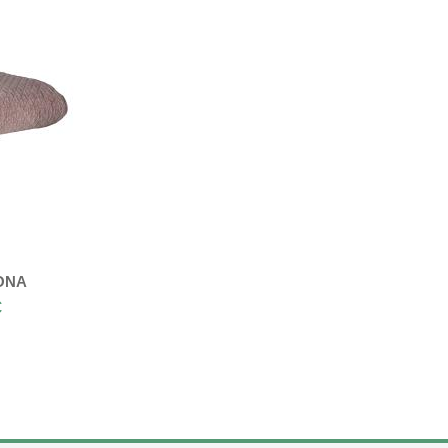
ONA
€