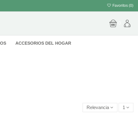
Favoritos (
0
)
0
IOS
ACCESORIOS DEL HOGAR
Relevancia
1