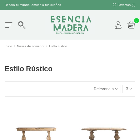
Decora tu mundo, amuebla tus sueños
Favoritos (
0
)
0
Inicio
Mesas de comedor
Estilo rústico
Estilo Rústico
Relevancia
3