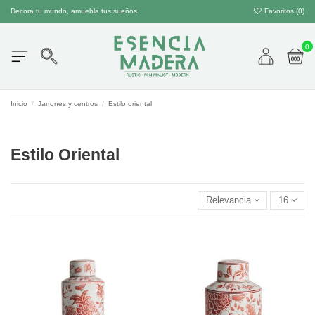
Decora tu mundo, amuebla tus sueños
Favoritos (
0
)
0
Inicio
Jarrones y centros
Estilo oriental
Estilo Oriental
Relevancia
16